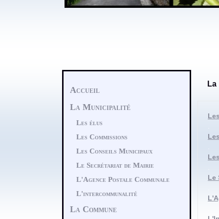
La 
Accueil
La Municipalité
Les
Les élus
.
Le
Les Commissions
.
Les Conseils Municipaux
Les
Le Secrétariat de Mairie
.
Le 
L'Agence Postale Communale
.
L'intercommunalité
L'
La Commune
.
L'I