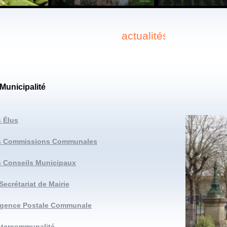
actualités
Municipalité
 Élus
s Commissions Communales
 Conseils Municipaux
Secrétariat de Mairie
Agence Postale Communale
ntercommunalité